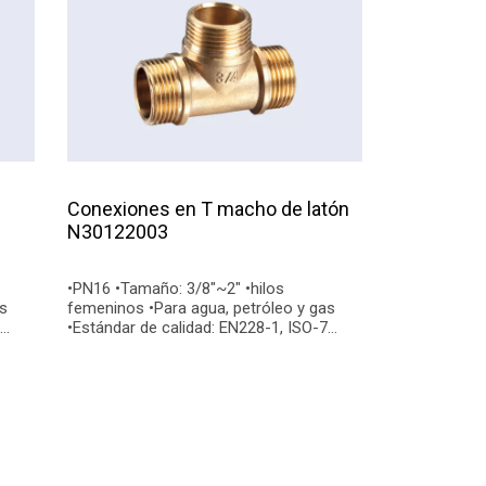
Conexiones en T macho de latón
N30122003
•PN16 •Tamaño: 3/8"~2" •hilos
femeninos •Para agua, petróleo y gas
•Estándar de calidad: EN228-1, ISO-7
•Conexiones finales: BSP, NPT