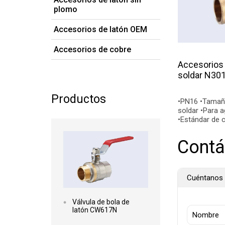
plomo
Accesorios de latón OEM
Accesorios de cobre
Accesorios 
soldar N30
Productos
•PN16 •Tamaño: 3/8"~1" •Extremos para
soldar •Para agua, petróleo y gas
•Estándar de c
Leer más
•Conexiones fi
Contá
Cuéntanos 
Válvula de bola de
latón CW617N