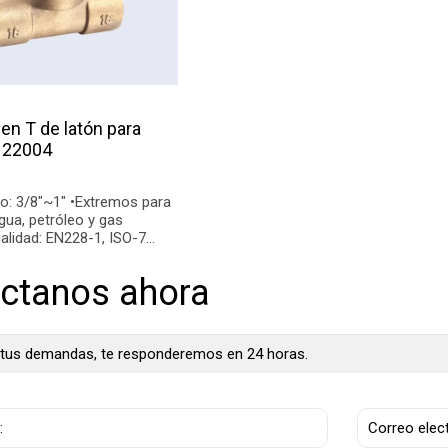
en T de latón para
122004
alidad: EN228-1, ISO-7
nales: BSP, NPT, soldadura
ctanos ahora
tus demandas, te responderemos en 24 horas.