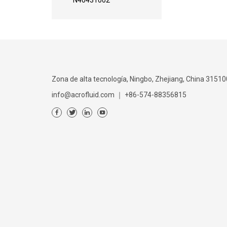
N40431002
Zona de alta tecnología, Ningbo, Zhejiang, China 31510
info@acrofluid.com
｜
+86-574-88356815