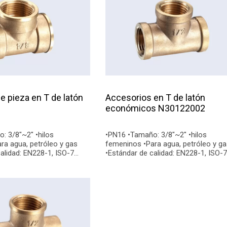
e pieza en T de latón
Accesorios en T de latón
económicos N30122002
•PN16 •Tamaño: 3/8"~2" •hilos
femeninos •Para agua, petróleo y gas
alidad: EN228-1, ISO-7
•Estándar de calidad: EN228-1, ISO-7
inales: BSP, NPT
•Conexiones finales: BSP, NPT