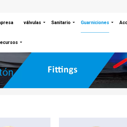
presa
válvulas
Sanitario
Guarniciones
Acc
ecursos
tón