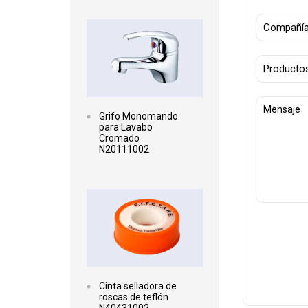
Leer más
Grifo Monomando
para Lavabo
Cromado
N20111002
Leer más
Cinta selladora de
roscas de teflón