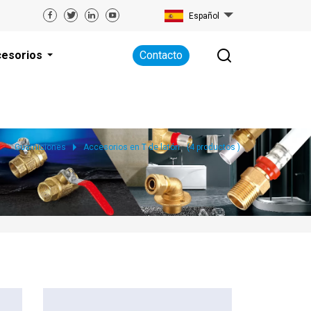
Español
esorios
Contacto
Guarniciones
Accesorios en T de latón
(
4
productos )