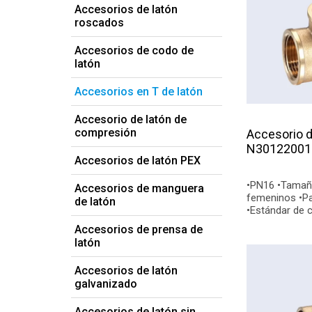
Accesorios de latón
roscados
Accesorios de codo de
latón
Accesorios en T de latón
Accesorio de latón de
compresión
Accesorio d
N30122001
Accesorios de latón PEX
•PN16 •Tamaño: 3/8"~2" •hilos
Accesorios de manguera
femeninos •Para agua, petróleo y gas
de latón
•Estándar de c
•Conexiones f
Accesorios de prensa de
latón
Accesorios de latón
galvanizado
Accesorios de latón sin