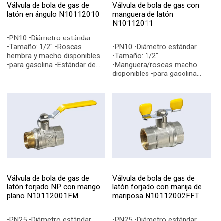
Válvula de bola de gas de
Válvula de bola de gas con
latón en ángulo N10112010
manguera de latón
N10112011
•PN10 •Diámetro estándar
•Tamaño: 1/2" •Roscas
•PN10 •Diámetro estándar
hembra y macho disponibles
•Tamaño: 1/2"
•para gasolina •Estándar de
•Manguera/roscas macho
calidad: EN331, EN228-1
disponibles •para gasolina
•Conexiones finales: BSP, NPT
•Estándar de calidad: EN331,
EN228-1 •Conexiones finales:
BSP, NPT
Válvula de bola de gas de
Válvula de bola de gas de
latón forjado NP con mango
latón forjado con manija de
plano N10112001FM
mariposa N10112002FFT
•PN25 •Diámetro estándar
•PN25 •Diámetro estándar