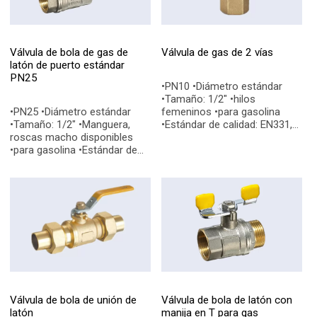
Válvula de bola de gas de
Válvula de gas de 2 vías
latón de puerto estándar
PN25
•PN10 •Diámetro estándar
•Tamaño: 1/2" •hilos
•PN25 •Diámetro estándar
femeninos •para gasolina
•Tamaño: 1/2" •Manguera,
•Estándar de calidad: EN331,
roscas macho disponibles
EN228-1 •Conexiones finales:
•para gasolina •Estándar de
BSP, NPT
calidad: EN331, EN228-1
•Conexiones finales: BSP, NPT
Válvula de bola de unión de
Válvula de bola de latón con
latón
manija en T para gas