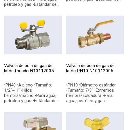
petróleo y gas •Estándar de
calidad: EN331, EN228-1
calidad: EN331, EN228-1
•Conexiones finales: BSP, NPT
•Conexiones finales: BSP, NPT
Válvula de bola de gas de
Válvula de bola de gas de
latón forjado N10112005
latón PN10 N10112006
•PN40 •A pleno •Tamaño:
•PN10 •Diámetro estándar
1/2"~ 1" •Hilos
•Tamaño: 7/8" •Extremos
hembra/macho •Para agua,
hembra/soldadura •Para
petróleo y gas •Estándar de
agua, petróleo y gas
calidad: EN331, EN228-1
•Estándar de calidad: EN331,
•Conexiones finales: BSP, NPT
EN228-1 •Conexiones finales:
BSP, NPT