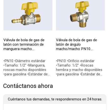
Válvula de bola de gas de
Válvula de bola de gas de
latón con terminación de
latón de ángulo
manguera macho
macho/macho PN10
N10112019X
N10112017X
•PN10 •Diámetro estándar
•PN10 •Orificio estándar
•Tamaño: 1/2" •Manguera,
•Tamaño: 1/2" •Roscas
roscas macho disponibles
hembra y macho disponibles
•para gasolina •Estándar de
•para gasolina •Estándar de
calidad: EN331, EN228-1
calidad: EN331, EN228-1
•Conexiones finales: BSP, NPT
•Conexiones finales: BSP, NPT
Contáctanos ahora
Cuéntanos tus demandas, te responderemos en 24 horas.