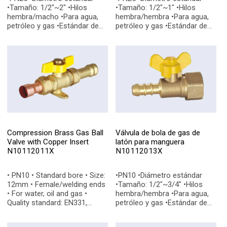
•Tamaño: 1/2"~2" •Hilos
•Tamaño: 1/2"~1" •Hilos
hembra/macho •Para agua,
hembra/hembra •Para agua,
petróleo y gas •Estándar de
petróleo y gas •Estándar de
calidad: EN331, EN228-1
calidad: EN331, EN228-1
•Conexiones finales: BSP, NPT
•Conexiones finales: BSP, NPT
Compression Brass Gas Ball
Válvula de bola de gas de
Valve with Copper Insert
latón para manguera
N10112011X
N10112013X
• PN10 • Standard bore • Size:
•PN10 •Diámetro estándar
12mm • Female/welding ends
•Tamaño: 1/2"~3/4" •Hilos
• For water, oil and gas •
hembra/hembra •Para agua,
Quality standard: EN331,
petróleo y gas •Estándar de
EN228-1 • End connections:
calidad: EN331, EN228-1
BSP, NPT
•Conexiones finales: BSP, NPT