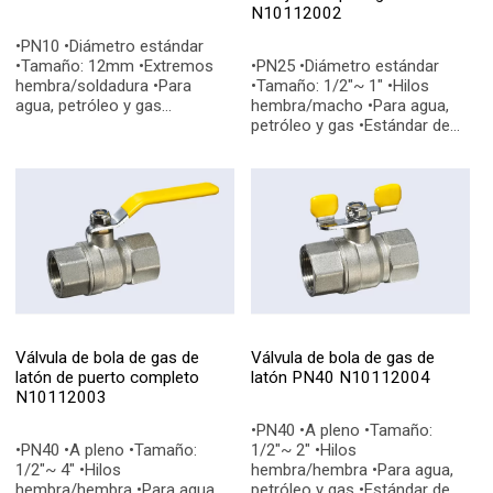
N10112002
•PN10 •Diámetro estándar
•Tamaño: 12mm •Extremos
•PN25 •Diámetro estándar
hembra/soldadura •Para
•Tamaño: 1/2"~ 1" •Hilos
agua, petróleo y gas
hembra/macho •Para agua,
•Estándar de calidad: EN331,
petróleo y gas •Estándar de
EN228-1 •Conexiones finales:
calidad: EN331, EN228-1
BSP, NPT
•Conexiones finales: BSP, NPT
Válvula de bola de gas de
Válvula de bola de gas de
latón de puerto completo
latón PN40 N10112004
N10112003
•PN40 •A pleno •Tamaño:
•PN40 •A pleno •Tamaño:
1/2"~ 2" •Hilos
1/2"~ 4" •Hilos
hembra/hembra •Para agua,
hembra/hembra •Para agua,
petróleo y gas •Estándar de