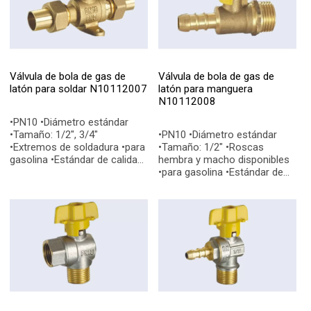
Válvula de bola de gas de
Válvula de bola de gas de
latón para soldar N10112007
latón para manguera
N10112008
•PN10 •Diámetro estándar
•Tamaño: 1/2", 3/4"
•PN10 •Diámetro estándar
•Extremos de soldadura •para
•Tamaño: 1/2" •Roscas
gasolina •Estándar de calidad:
hembra y macho disponibles
EN331, EN228-1 •Conexiones
•para gasolina •Estándar de
finales: BSP, NPT
calidad: EN331, EN228-1
•Conexiones finales: BSP, NPT