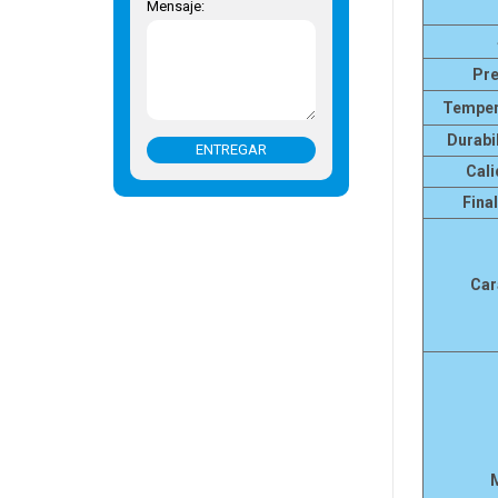
Mensaje:
Pre
Temper
Durabi
ENTREGAR
Cal
Fina
Car