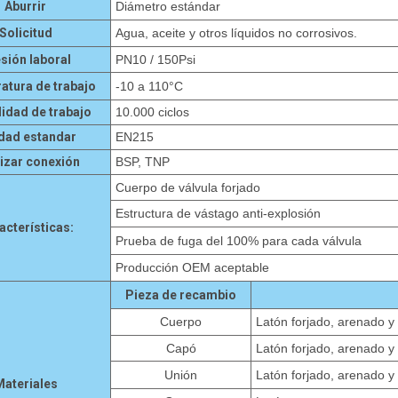
Aburrir
Diámetro estándar
Solicitud
Agua, aceite y otros líquidos no corrosivos.
sión laboral
PN10 / 150Psi
atura de trabajo
-10 a 110°C
lidad de trabajo
10.000 ciclos
idad estandar
EN215
lizar conexión
BSP, TNP
Cuerpo de válvula forjado
Estructura de vástago anti-explosión
acterísticas:
Prueba de fuga del 100% para cada válvula
Producción OEM aceptable
Pieza de recambio
Cuerpo
Latón forjado, arenado y
Capó
Latón forjado, arenado y
Unión
Latón forjado, arenado y
Materiales