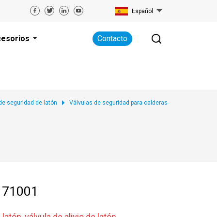
Español
esorios
Contacto
de seguridad de latón
Válvulas de seguridad para calderas
0171001
atón, válvula de alivio de latón,