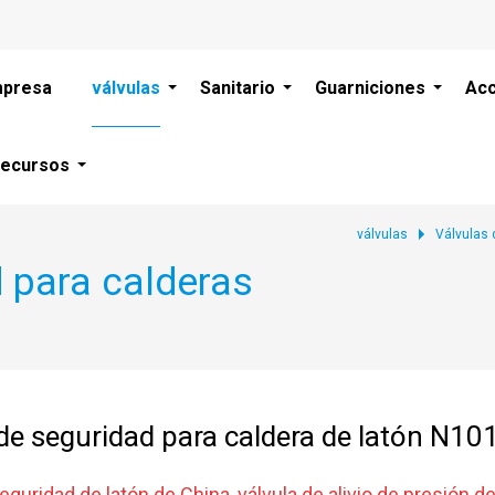
presa
válvulas
Sanitario
Guarniciones
Acc
ecursos
válvulas
Válvulas 
 para calderas
 de seguridad para caldera de latón N1
eguridad de latón de China, válvula de alivio de presión de l