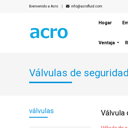
Bienvenido a Acro
info@acrofluid.com
Hogar
Em
Ventaja
R
Válvulas de seguridad
válvulas
Válvula
Válvula de s