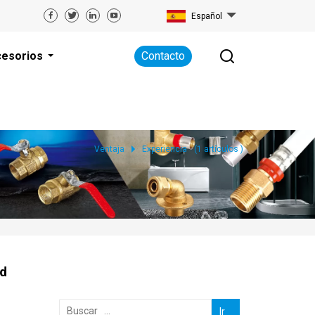
Español
esorios
Contacto
Ventaja
Experiencia
(
1
artículos )
ad